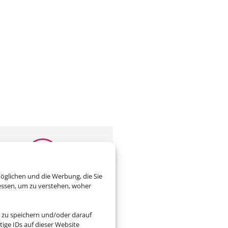
öglichen und die Werbung, die Sie
eiben Sie uns eine Email
essen, um zu verstehen, woher
touristik-und-meer-service.de
 zu speichern und/oder darauf
ige IDs auf dieser Website