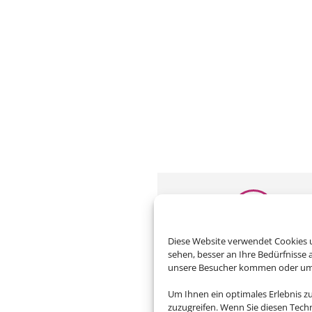
Diese Website verwendet Cookies u
Adresse
sehen, besser an Ihre Bedürfnisse
unsere Besucher kommen oder um u
Touristik & Meer Service
Marktplatz 14
Um Ihnen ein optimales Erlebnis z
zuzugreifen. Wenn Sie diesen Tech
D-96106 Ebern