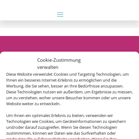
Cookie-Zustimmung
Rechtliche Informationen
verwalten
Diese Website verwendet Cookies und Targeting Technologien, um
Impressum
|
Datenschutzerklärung
|
Online Check-In
|
Ihnen ein besseres Internet-Erlebnis zu ermöglichen und die
Service
|
AGB
|
Barrierefreiheitserklärung
|
Blacklisted
Werbung, die Sie sehen, besser an Ihre Bedürfnisse anzupassen.
Diese Technologien nutzen wir außerdem, um Ergebnisse zu messen,
Airlines
um zu verstehen, woher unsere Besucher kommen oder um unsere
Website weiter zu entwickeln.
Um Ihnen ein optimales Erlebnis zu bieten, verwenden wir
Technologien wie Cookies, um Geräteinformationen zu speichern
© 2026 • Schmetterling
und/oder darauf zuzugreifen. Wenn Sie diesen Technologien
zustimmmen, können wir Daten wie das Surfverhalten oder
eindeutige IDs auf dieser Website verarbeiten. Wenn Sie ihre